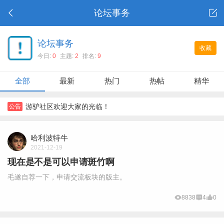
论坛事务
论坛事务
收藏
今日:
0
主题:
2
排名:
9
全部
最新
热门
热帖
精华
游驴社区欢迎大家的光临！
公告
哈利波特牛
2021-12-19
现在是不是可以申请斑竹啊
毛遂自荐一下，申请交流板块的版主。
8838
4
0